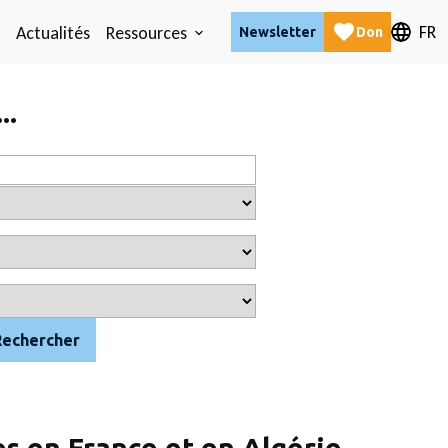
FR
Actualités
Ressources
Newsletter
Don
..
Rechercher
s en France et en Algérie