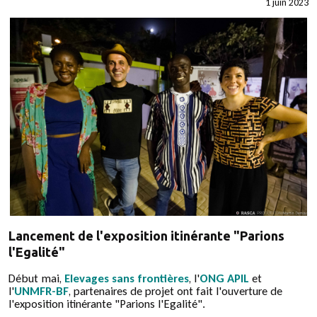
1 juin 2023
Lancement de l'exposition itinérante "Parions
l'Egalité"
Début mai,
Elevages sans frontières
, l'
ONG APIL
et
l'
UNMFR-BF
, partenaires de projet ont fait l'ouverture de
l'exposition itinérante "Parions l'Egalité".