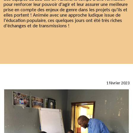
pour renforcer leur pouvoir d'agir et leur assurer une meilleure
prise en compte des enjeux de genre dans les projets qu'ils et
elles portent ! Animée avec une approche ludique issue de
l'éducation populaire, ces quelques jours ont été très riches
d'échanges et de transmissions !
1 février 2023