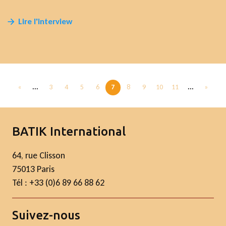
Lire l'interview
«
...
3
4
5
6
7
8
9
10
11
...
»
BATIK International
64, rue Clisson
75013 Paris
Tél : +33 (0)6 89 66 88 62
Suivez-nous